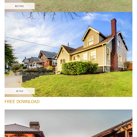
Bitte wählen Sie
Real Estate HDR Preset #3
HDR Real Estate
(40 Lr Presets)
Real Estate Collection
(120 Lr Presets)
Must-Have Collection
FREE DOWNLOAD
(1432 Lr Presets)
Kostenloser Download