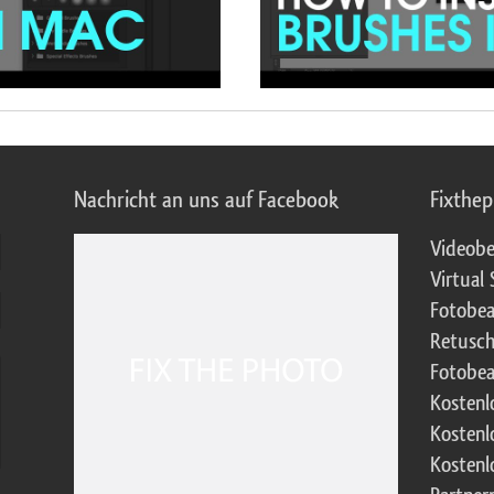
Nachricht an uns auf Facebook
Fixthe
Videobe
Virtual 
Fotobea
Retusch
Fotobea
Kostenl
Kostenl
Kostenl