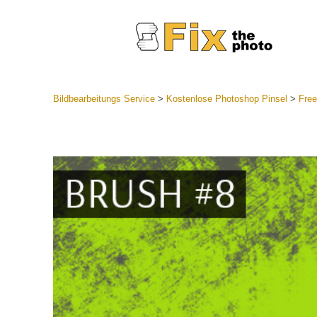
Bildbearbeitungs Service
>
Kostenlose Photoshop Pinsel
>
Free
Lightroom
Komplette
Por
Sammlun
Günstige 
Mobile Ko
Hochzei