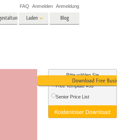
FAQ
Anmelden
Anmeldung
gestaltung
Laden
Blog
es
Video
LUTs für die
Videobearbeitung
ung
Immobilien-Fotobearbeitung
Video-Overlays
Bitte wählen Sie
Download Free Business Card
Free Template #53
g
Senior Price List
n
Foto-Restaurierung
Kostenloser Download