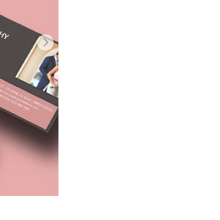
n
Video Editing Services