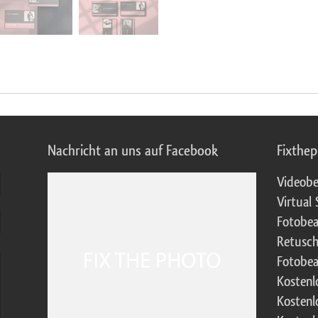
Nachricht an uns auf Facebook
Fixthe
Videobe
Virtual 
Fotobea
Retusch
Fotobea
Kostenl
Kostenl