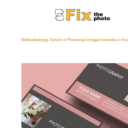
Bildbearbeitungs Service
>
Photoshop-Vorlagen kostenlos
>
Kos
Lightroom
Komplette
Por
Sammlun
Günstige 
Mobile Ko
Hochzei