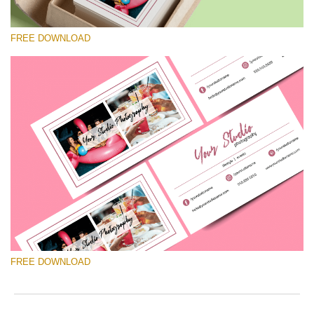
FREE DOWNLOAD
Bitte wählen Sie
Free Template #3
Pricing Guide Template
Kostenloser Download
FREE DOWNLOAD