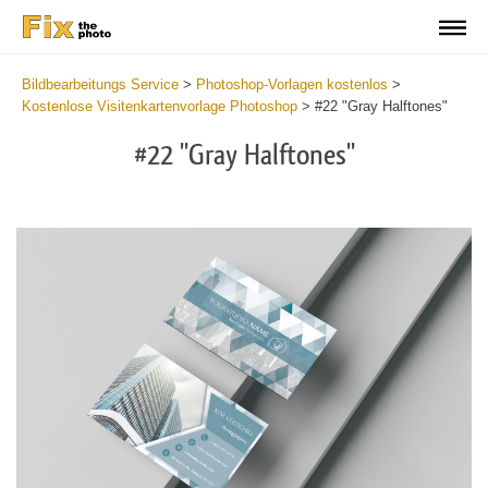
Bildbearbeitungs Service
>
Photoshop-Vorlagen kostenlos
>
Kostenlose Visitenkartenvorlage Photoshop
>
#22 "Gray Halftones"
#22 "Gray Halftones"
Do
Fr
Bu
Ca