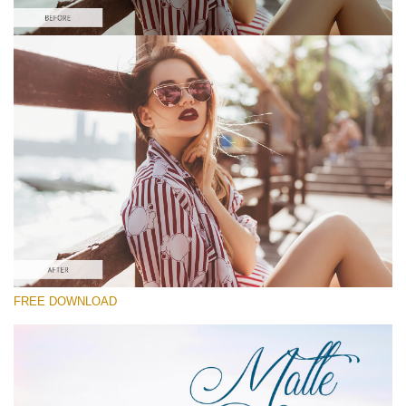
Bitte wählen Sie
Free Matte Preset #4
Matte Dream
(70 Lr Presets)
Matte Complete
(130 Lr Presets)
Must-Have Collection
FREE DOWNLOAD
Kostenloser Download