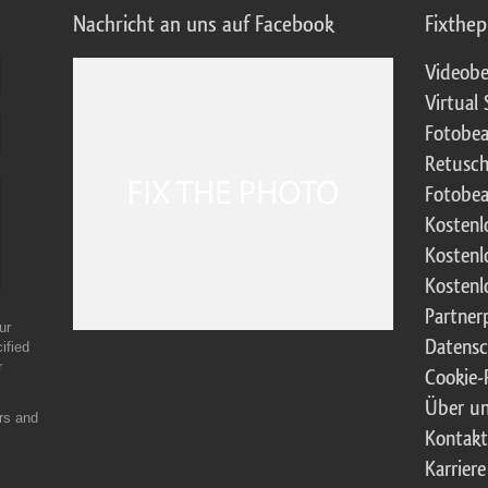
Nachricht an uns auf Facebook
Fixthe
Videobe
Virtual 
Fotobea
Retusch
Fotobea
Kostenl
Kostenl
Kostenl
Partne
ur
Datensc
ified
r
Cookie-R
Über u
ers and
Kontak
Karriere