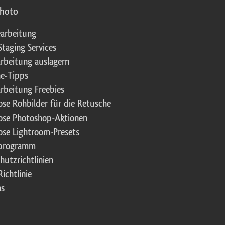
photo
arbeitung
Staging Services
rbeitung auslagern
e-Tipps
rbeitung Freebies
ose Rohbilder für die Retusche
ose Photoshop-Aktionen
ose Lightroom-Presets
rprogramm
hutzrichtlinien
ichtlinie
ns
t