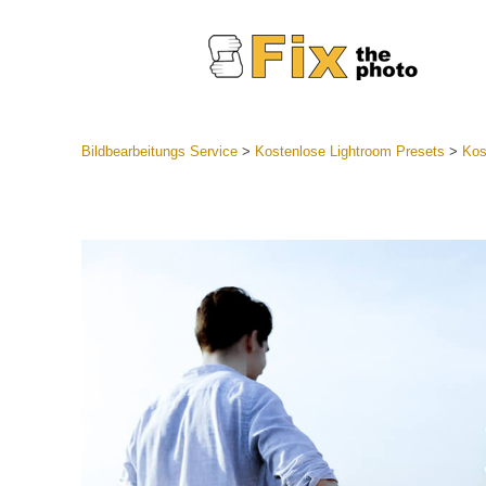
Bildbearbeitungs Service
>
Kostenlose Lightroom Presets
>
Kos
Lightroom
Komplette
Por
Sammlun
Günstige 
Mobile Ko
Hochzei