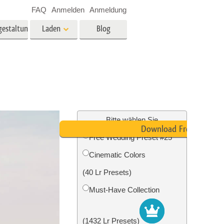
FAQ
Anmelden
Anmeldung
gestaltung
Laden
Blog
es
Video
LUTs für die
Videobearbeitung
ung
Immobilien-Fotobearbeitung
Video-Overlays
Bitte wählen Sie
Download Free
Free Wedding Preset #25
g
Cinematic Colors
n
Foto-Restaurierung
(40 Lr Presets)
Must-Have Collection
(1432 Lr Presets)