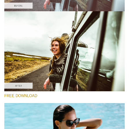
Bitte wählen Sie
Lightroom Fall Preset #5
Film Effect
(30 Lr Presets)
Must-Have Collection
(1432 Lr Presets)
Entire Collection
FREE DOWNLOAD
(2067 Lr Presets)
Kostenloser Download