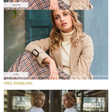
Bitte wählen Sie
Free Video Overlay #6
Film Effect
Kostenloser Download
FREE DOWNLOAD