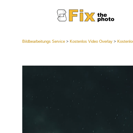
Bildbearbeitungs Service
>
Kostenlos Video Overlay
>
Kostenlo
Lightroom
Komplette
Por
Sammlun
Günstige 
Mobile Ko
Hochzei