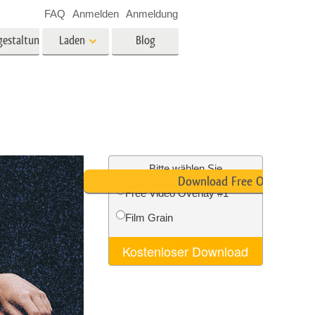
FAQ
Anmelden
Anmeldung
gestaltung
Laden
Blog
es
Video
LUTs für die
Videobearbeitung
ung
Immobilien-Fotobearbeitung
Video-Overlays
Bitte wählen Sie
Download Free Overlay
Free Video Overlay #1
g
Film Grain
n
Foto-Restaurierung
Kostenloser Download