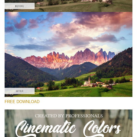
Bitte wählen Sie
Free Cross Process Action #3
Cinematic Colors
Cinematic Complete
Entire Collection
Kostenloser Download
FREE DOWNLOAD