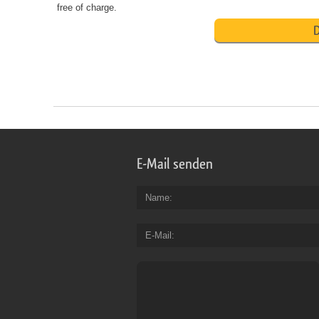
free of charge.
D
E-Mail senden
Name
E-Mail