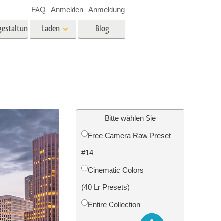
FAQ
Anmelden
Anmeldung
gestaltung
Laden
Blog
es
Video
LUTs für die
Videobearbeitung
ung
Immobilien-Fotobearbeitung
Video-Overlays
Bitte wählen Sie
Free Camera Raw Preset
g
#14
n
Foto-Restaurierung
Cinematic Colors
(40 Lr Presets)
Entire Collection