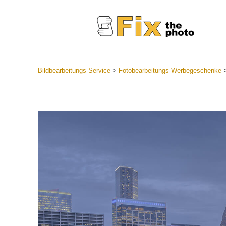
Bildbearbeitungs Service
>
Fotobearbeitungs-Werbegeschenke
Lightroom
Komplette
Por
Sammlun
Günstige 
Mobile Ko
Hochzei