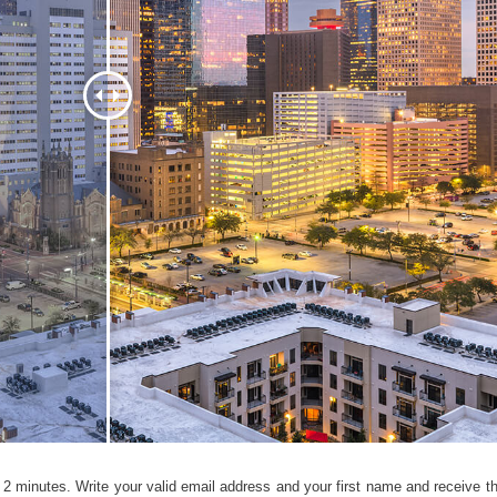
-Fotobearbeitung
Schmuck-Fotobearbeitung
KI-Trainingsdate
2 minutes. Write your valid email address and your first name and receive the