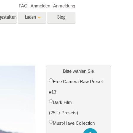
FAQ
Anmelden
Anmeldung
gestaltung
Laden
Blog
es
Video
LUTs für die
Videobearbeitung
ung
Immobilien-Fotobearbeitung
Video-Overlays
Bitte wählen Sie
Free Camera Raw Preset
g
#13
n
Foto-Restaurierung
Dark Film
(25 Lr Presets)
Must-Have Collection