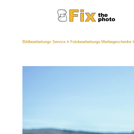
Bildbearbeitungs Service
>
Fotobearbeitungs-Werbegeschenke
Lightroom
Komplette
Por
Sammlun
Günstige 
Mobile Ko
Hochzei