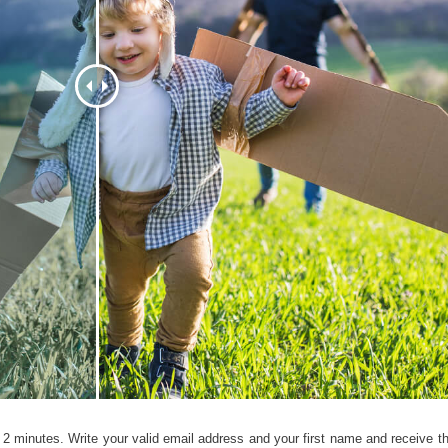
-Fotobearbeitung
Schmuck-Fotobearbeitung
KI-Trainingsdate
2 minutes. Write your valid email address and your first name and receive the