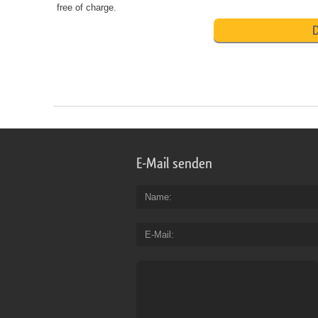
free of charge.
D
E-Mail senden
Name
E-Mail