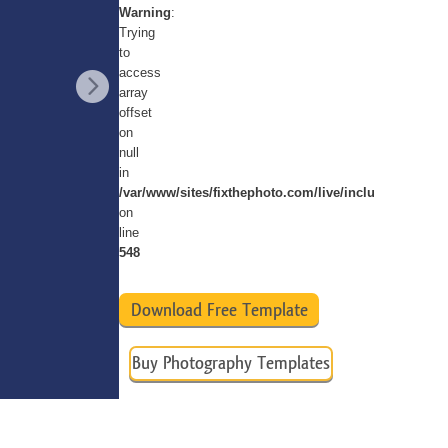
Warning
:
Video Editing Services
Trying
to
access
array
offset
on
null
in
/var/www/sites/fixthephoto.com/live/includes/funct
on
line
548
Download Free Template
Buy Photography Templates