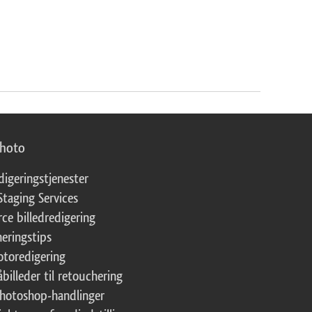
photo
digeringstjenester
Staging Services
ce billedredigering
eringstips
fotoredigering
åbilleder til retouchering
Photoshop-handlinger