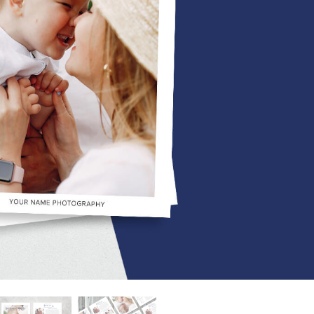
tfotoredigering
Fotoredigering af smykker
AI-træningsdata