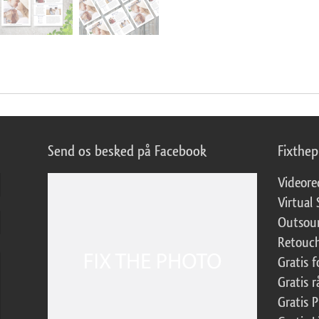
Send os besked på Facebook
Fixthe
Videore
Virtual 
Outsour
Retouch
Gratis 
Gratis r
Gratis 