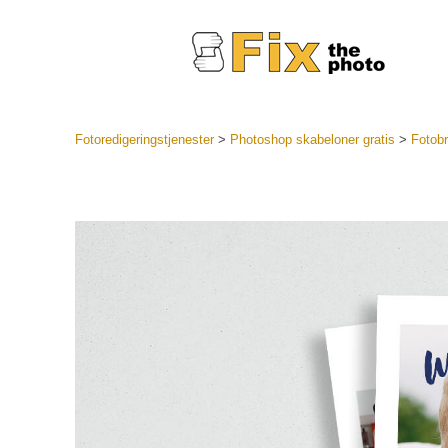
Fotoredigeringstjenester
>
Photoshop skabeloner gratis
>
Fotob
Lightroo
forudindst
Portr
LR Preset
Forudindst
bedste ti
Mobile Pr
Redigering