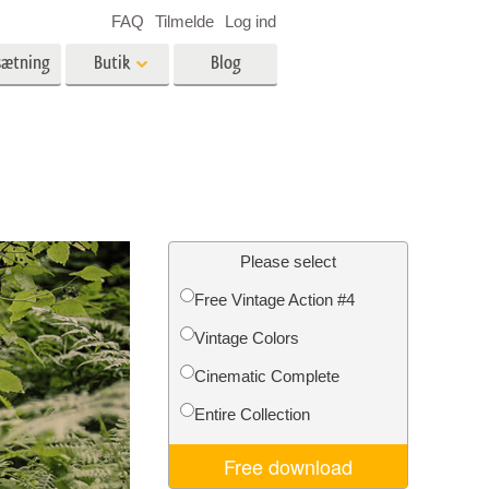
FAQ
Tilmelde
Log ind
sætning
Butik
Blog
es
Video
LUT'er til videoredigering
Professionelle
ing
Billedredigering af fast ejendom
videooverlejringer
Please select
Free Vintage Action #4
Vintage Colors
n
Foto restaurering
Cinematic Complete
Entire Collection
Free download