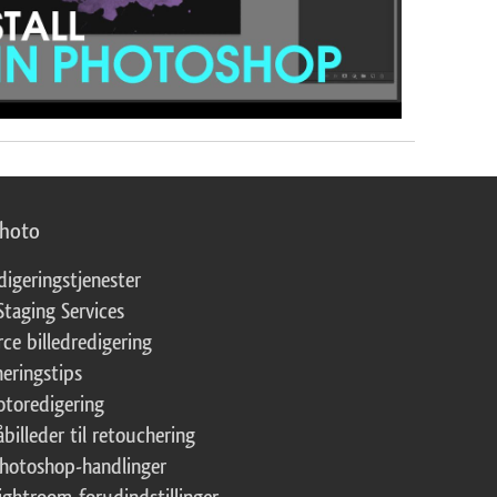
photo
digeringstjenester
Staging Services
ce billedredigering
eringstips
fotoredigering
åbilleder til retouchering
Photoshop-handlinger