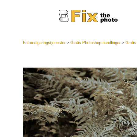
Fotoredigeringstjenester
>
Gratis Photoshop-handlinger
>
Gratis
Lightroo
forudindst
Portr
LR Preset
Forudindst
bedste ti
Mobile Pr
Redigering