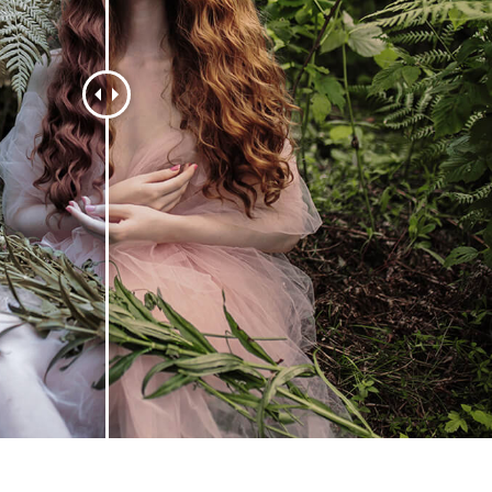
tfotoredigering
Fotoredigering af smykker
AI-træningsdata