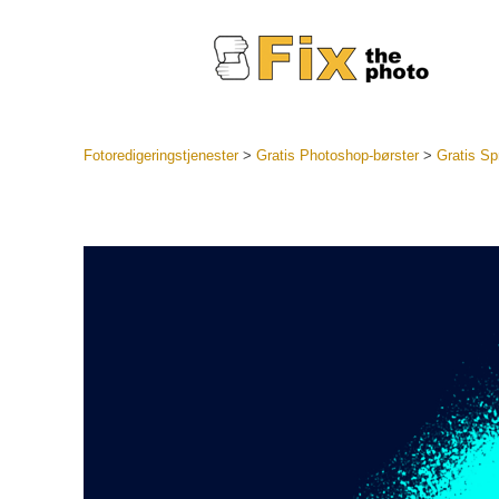
Fotoredigeringstjenester
>
Gratis Photoshop-børster
>
Gratis Sp
Lightroo
forudindst
Portr
LR Preset
Forudindst
bedste ti
Mobile Pr
Redigering