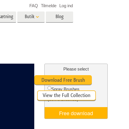
FAQ
Tilmelde
Log ind
sætning
Butik
Blog
es
Video
LUT'er til videoredigering
Professionelle
ing
Billedredigering af fast ejendom
videooverlejringer
Please select
Free Ps Brush #6
Download Free Brush
Spray Brushes
View the Full Collection
n
Foto restaurering
(30 Ps Brushes)
Free download