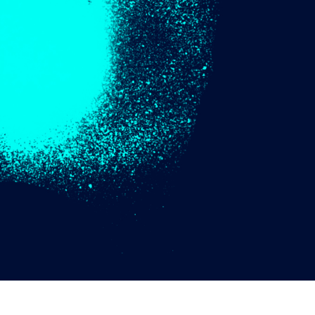
tfotoredigering
Fotoredigering af smykker
AI-træningsdata