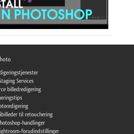
photo
digeringstjenester
Staging Services
ce billedredigering
eringstips
fotoredigering
åbilleder til retouchering
Photoshop-handlinger
Lightroom-forudindstillinger