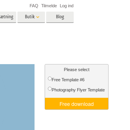
FAQ
Tilmelde
Log ind
sætning
Butik
Blog
es
Video
LUT'er til videoredigering
Professionelle
ing
Billedredigering af fast ejendom
videooverlejringer
Please select
Free Template #6
Photography Flyer Template
n
Foto restaurering
Free download