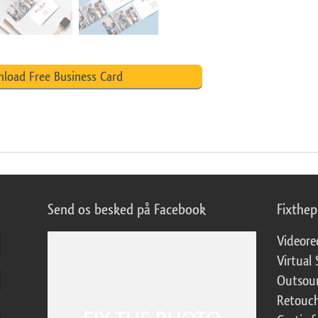
load Free Business Card
Send os besked på Facebook
Fixthe
Videore
Virtual 
Outsour
Retouch