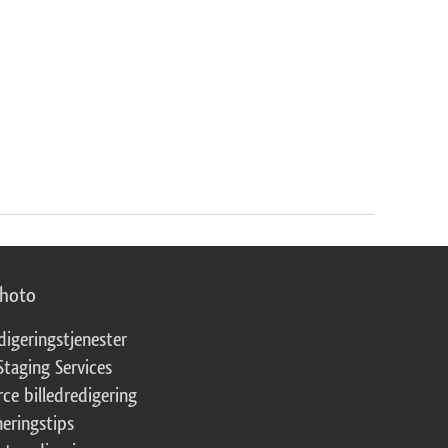
photo
digeringstjenester
Staging Services
ce billedredigering
eringstips