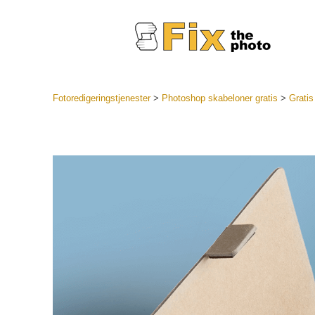
Fotoredigeringstjenester
>
Photoshop skabeloner gratis
>
Gratis
Lightroo
forudindst
Portr
LR Preset
Forudindst
bedste ti
Mobile Pr
Redigering