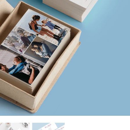
tfotoredigering
Fotoredigering af smykker
AI-træningsdata