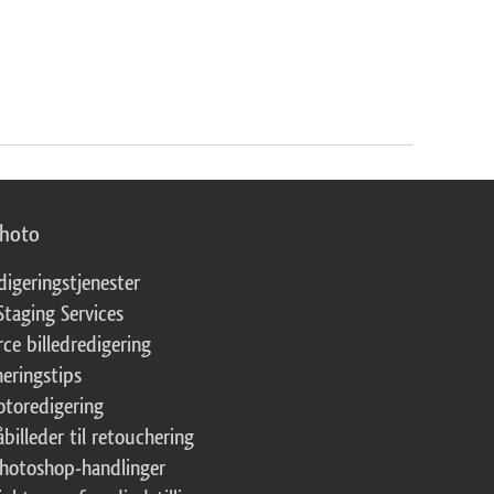
photo
digeringstjenester
Staging Services
ce billedredigering
eringstips
fotoredigering
åbilleder til retouchering
Photoshop-handlinger