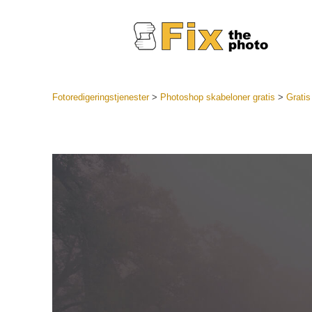
Fotoredigeringstjenester
>
Photoshop skabeloner gratis
>
Gratis
Lightroo
forudindst
Portr
LR Preset
Forudindst
bedste ti
Mobile Pr
Redigering