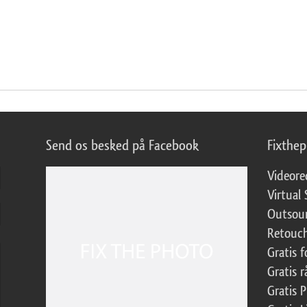
Send os besked på Facebook
Fixthe
Videore
Virtual 
Outsour
Retouch
Gratis 
Gratis r
Gratis 