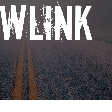
tfotoredigering
Fotoredigering af smykker
AI-træningsdata