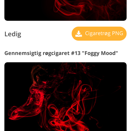
Ledig
Cigaretrøg PNG
Gennemsigtig røgcigaret #13 "Foggy Mood"