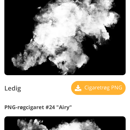
Ledig
Cigaretrøg PNG
PNG-røgcigaret #24 "Airy"