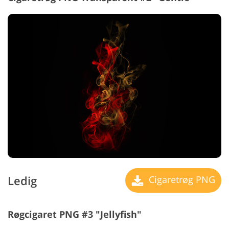
Ledig
Cigaretrøg PNG
Røgcigaret PNG #3 "Jellyfish"