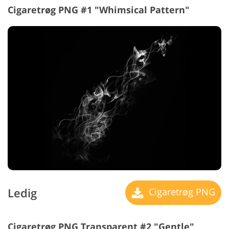
Cigaretrøg PNG #1 "Whimsical Pattern"
Ledig
Cigaretrøg PNG
Cigaretrøg PNG Transparent #2 "Gentle"