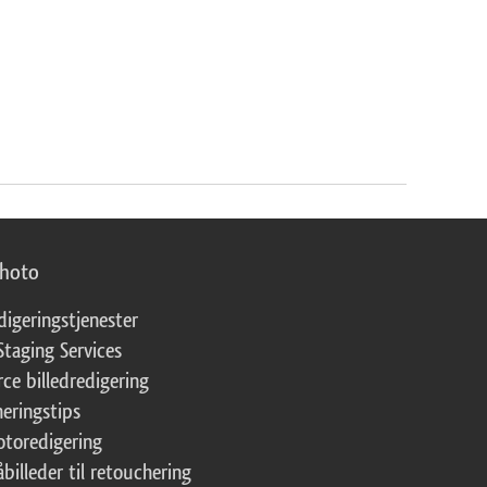
photo
digeringstjenester
Staging Services
ce billedredigering
eringstips
fotoredigering
åbilleder til retouchering