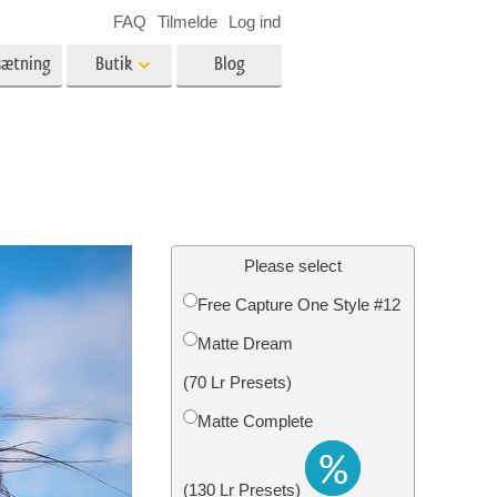
FAQ
Tilmelde
Log ind
sætning
Butik
Blog
es
Video
LUT'er til videoredigering
Professionelle
ing
Billedredigering af fast ejendom
videooverlejringer
Please select
Free Capture One Style #12
Matte Dream
n
Foto restaurering
(70 Lr Presets)
Matte Complete
(130 Lr Presets)