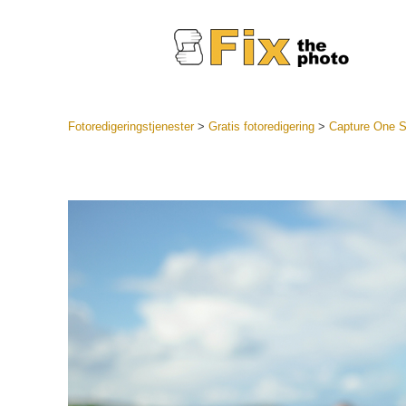
Fotoredigeringstjenester
>
Gratis fotoredigering
>
Capture One St
Lightroo
forudindst
Portr
LR Preset
Forudindst
bedste ti
Mobile Pr
Redigering