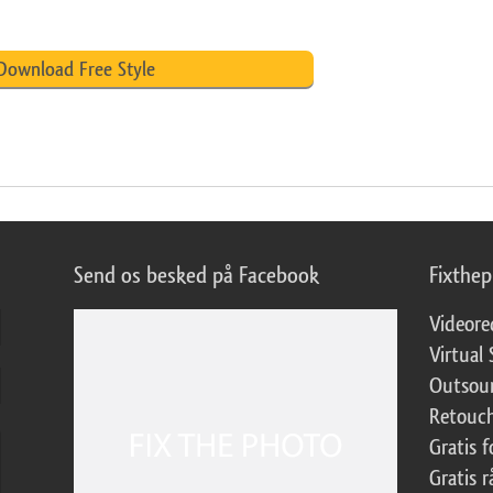
Download Free Style
Send os besked på Facebook
Fixthe
Videore
Virtual 
Outsour
Retouch
Gratis 
Gratis r