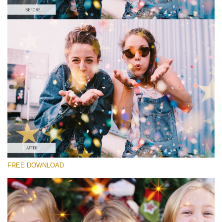
请选择
Free Sparkle Overlay #6
Sparkle Effect
免费下载
FREE DOWNLOAD