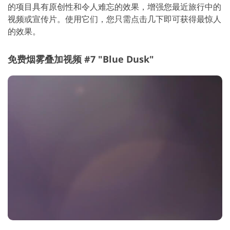
的项目具有原创性和令人难忘的效果，增强您最近旅行中的
视频或宣传片。使用它们，您只需点击几下即可获得最惊人
的效果。
免费烟雾叠加视频 #7 "Blue Dusk"