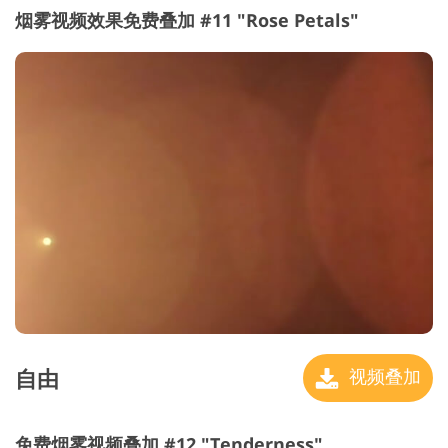
烟雾视频效果免费叠加 #11 "Rose Petals"
自由
视频叠加
免费烟雾视频叠加 #12 "Tenderness"