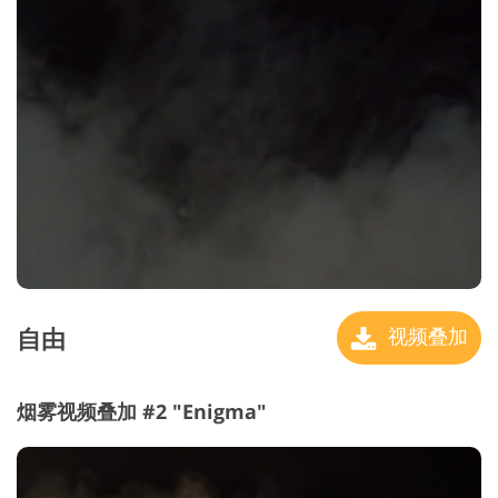
自由
视频叠加
烟雾视频叠加 #2 "Enigma"