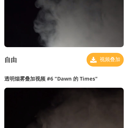
自由
视频叠加
透明烟雾叠加视频 #6 "Dawn 的 Times"