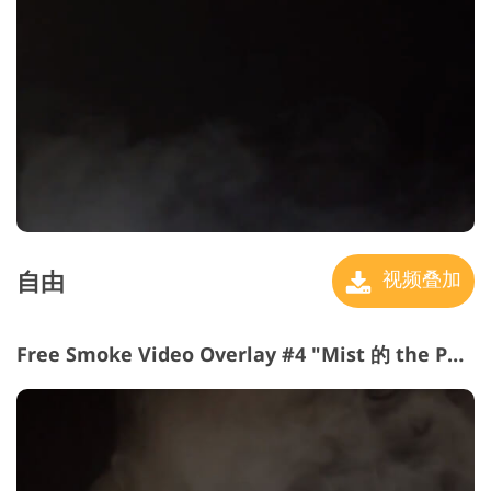
自由
视频叠加
Free Smoke Video Overlay #4 "Mist 的 the Past"