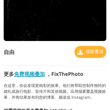
自由
视频叠加
更多
免费视频叠加
，FixThePhoto
在这里，你会发现更精彩的效果。他们将帮助您制作独特的
婚礼或旅行电影、宣传片和其他视频。应用烟雾覆盖视频效
果，并将结果发布到您的博客、频道或 Instagram。