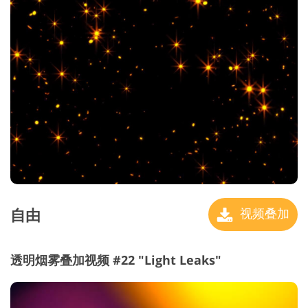
自由
视频叠加
透明烟雾叠加视频 #22 "Light Leaks"