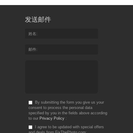
发送邮件
姓名
邮件
By submitting the form you give us your
consent to process the personal data
specified by you in the fields above according
to our
Privacy Policy
I agree to be updated with special offers
and deals from FixThePhoto.com