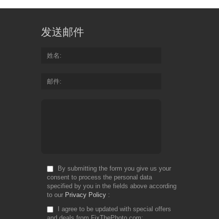
发送邮件
姓名
邮件
By submitting the form you give us your
consent to process the personal data
specified by you in the fields above according
to our
Privacy Policy
I agree to be updated with special offers
and deals from FixThePhoto.com