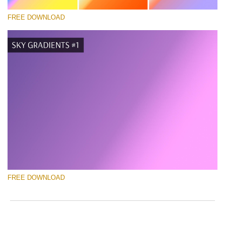
FREE DOWNLOAD
请选择
Free Photoshop Gradient #3
Pricing Guide Template
免费下载
FREE DOWNLOAD