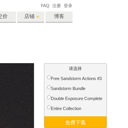
FAQ
注册
登录
定价
店铺
博客
es
Video
专业 LUT
视频叠加
服务
房地产照片编辑服务
请选择
Free Sandstorm Actions #3
Sandstorm Bundle
务
照片修复服务
Double Exposure Complete
Entire Collection
免费下载