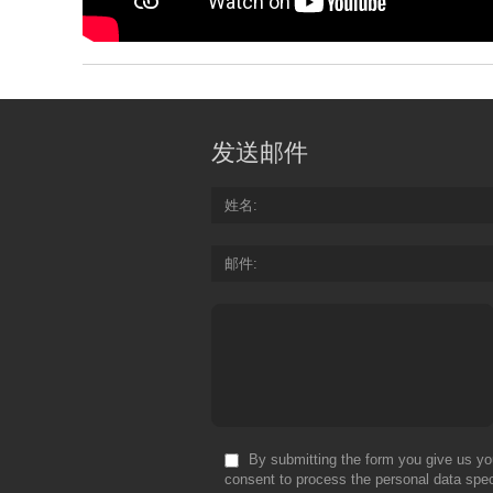
发送邮件
姓名
邮件
By submitting the form you give us yo
consent to process the personal data spec