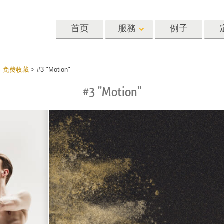
首页
服務
例子
Lightroom
Photoshop
Templat
 - 免费收藏
>
#3 "Motion"
#3 "Motion"
oom 预设
Photoshop 动作
模板
R 预设集合
Photoshop筆刷
营销模板
像修饰服务
身体状态服务
婴儿照片修饰
惠预设
Photoshop 疊加
情人节贺卡
藏
Photoshop 紋理
婚礼请柬
Ps 动作 整个合集
儿童生日请柬
Ps覆盖整个收藏
照片编辑服务
人工智能生成的服装模型
图像处理服