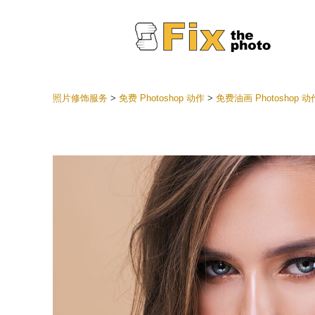
照片修饰服务
>
免费 Photoshop 动作
>
免费油画 Photoshop 
Lightr
整个 L
头
最佳优
手机收
婚礼