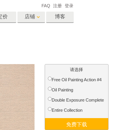
FAQ
注册
登录
定价
店铺
博客
es
Video
专业 LUT
视频叠加
服务
房地产照片编辑服务
请选择
Free Oil Painting Action #4
Oil Painting
务
照片修复服务
Double Exposure Complete
Entire Collection
免费下载