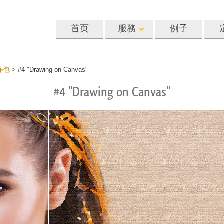
首页
服務
例子
Lightroom
Photoshop
Templat
动作包
>
#4 "Drawing on Canvas"
#4 "Drawing on Canvas"
oom 预设
Photoshop 动作
模板
R 预设集合
Photoshop筆刷
营销模板
像修饰服务
身体状态服务
婴儿照片修饰
惠预设
Photoshop 疊加
情人节贺卡
藏
Photoshop 紋理
婚礼请柬
Ps 动作 整个合集
儿童生日请柬
Ps覆盖整个收藏
照片编辑服务
人工智能生成的服装模型
图像处理服