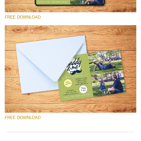
FREE DOWNLOAD
请选择
Free Mini Session Template #17
Pricing Guide Template
免费下载
FREE DOWNLOAD