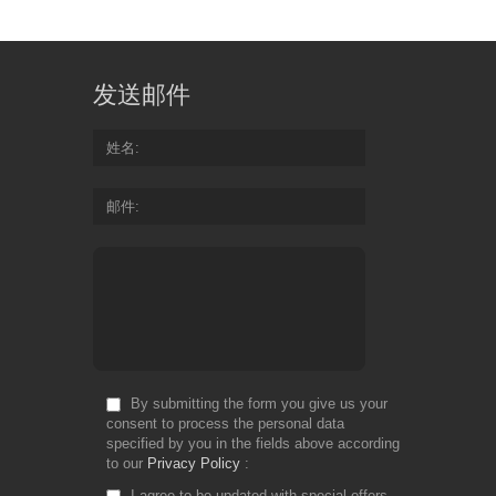
发送邮件
姓名
邮件
By submitting the form you give us your
consent to process the personal data
specified by you in the fields above according
to our
Privacy Policy
I agree to be updated with special offers