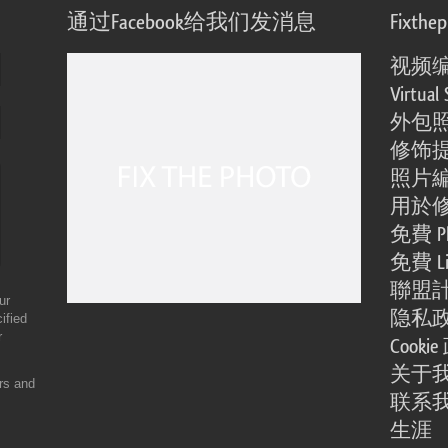
通过Facebook给我们发消息
Fixthe
视频
Virtual 
外包
修饰
照片
用於
免費 Ph
免費 Li
聯盟
ur
隐私
ified
r
Cooki
关于
ers and
联系
生涯