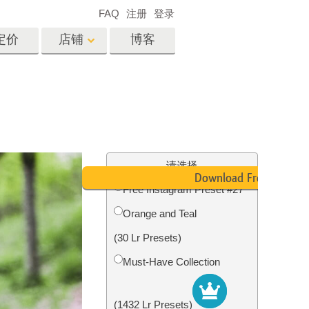
FAQ
注册
登录
定价
店铺
博客
es
Video
专业 LUT
视频叠加
服务
房地产照片编辑服务
请选择
Download Free
Free Instagram Preset #27
Orange and Teal
务
照片修复服务
(30 Lr Presets)
Must-Have Collection
(1432 Lr Presets)