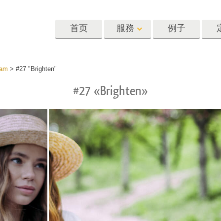
首页
服務
例子
Lightroom
Photoshop
Templat
ram
>
#27 "Brighten"
#27 «Brighten»
oom 预设
Photoshop 动作
模板
R 预设集合
Photoshop筆刷
营销模板
像修饰服务
身体状态服务
婴儿照片修饰
惠预设
Photoshop 疊加
情人节贺卡
藏
Photoshop 紋理
婚礼请柬
Ps 动作 整个合集
儿童生日请柬
Ps覆盖整个收藏
照片编辑服务
人工智能生成的服装模型
图像处理服