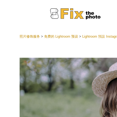
照片修饰服务
>
免费的 Lightroom 预设
>
Lightroom 預設 Instag
Lightr
整个 L
头
最佳优
手机收
婚礼