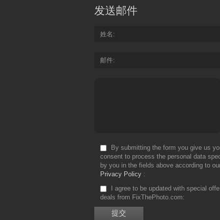
发送邮件
姓名
邮件
By submitting the form you give us yo
consent to process the personal data spec
by you in the fields above according to ou
Privacy Policy
I agree to be updated with special off
deals from FixThePhoto.com