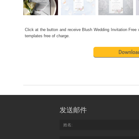
Click at the button and receive Blush
Wedding Invitation Free
w
templates free of charge.
Download
发送邮件
姓名