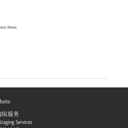
eive these
photo
编辑服务
Staging Services