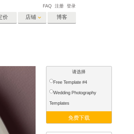
FAQ
注册
登录
定价
店铺
博客
es
Video
专业 LUT
视频叠加
服务
房地产照片编辑服务
请选择
Free Template #4
Wedding Photography
务
照片修复服务
Templates
免费下载