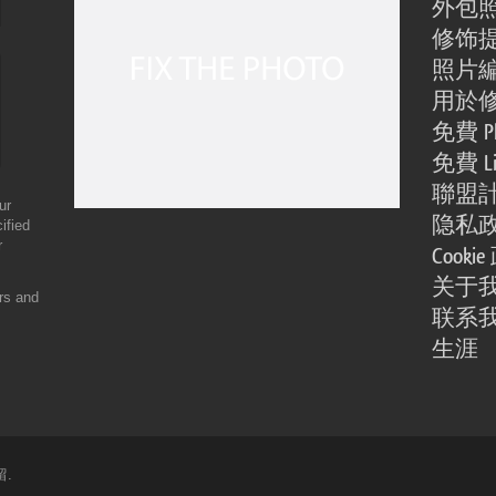
外包
修饰
照片
用於
免費 Ph
免費 Li
聯盟
ur
隐私
ified
r
Cooki
关于
ers and
联系
生涯
留.