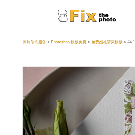
照片修饰服务
>
Photoshop 模板免费
>
免费婚礼请柬模板
>
#4 "
Lightr
整个 L
头
最佳优
手机收
婚礼