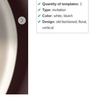
Quantity of templates:
1
Video Editing Services
Type:
invitation
Color:
white, bluish
Design:
old-fashioned, floral,
vertical