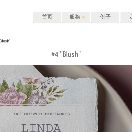
首页
服務
例子
Lightroom
Photoshop
Templat
Blush"
#4 "Blush"
oom 预设
Photoshop 动作
模板
R 预设集合
Photoshop筆刷
营销模板
像修饰服务
身体状态服务
婴儿照片修饰
惠预设
Photoshop 疊加
情人节贺卡
藏
Photoshop 紋理
婚礼请柬
Ps 动作 整个合集
儿童生日请柬
Ps覆盖整个收藏
照片编辑服务
人工智能生成的服装模型
图像处理服