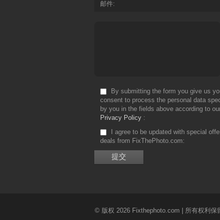
邮件
By submitting the form you give us yo
consent to process the personal data spec
by you in the fields above according to ou
Privacy Policy
I agree to be updated with special off
deals from FixThePhoto.com
© 版权 2026 Fixthephoto.com | 所有权利保