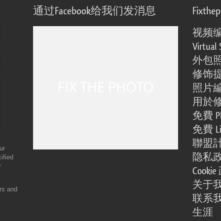
通过Facebook给我们发消息
Fixthe
视频
Virtual 
外包
修饰
照片
用於
免費 Ph
免費 Li
聯盟
ur
隐私
ified
r
Cooki
关于
ers and
联系
生涯