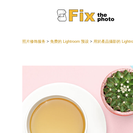
照片修饰服务
>
免费的 Lightroom 预设
>
用於產品攝影的 Lightr
Lightr
整个 L
头
最佳优
手机收
婚礼