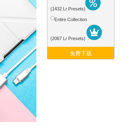
Video Editing Services
(1432 Lr Presets)
Entire Collection
(2067 Lr Presets)
免费下载