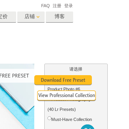
FAQ
注册
登录
定价
店铺
博客
es
Video
专业 LUT
视频叠加
服务
房地产照片编辑服务
请选择
Lightroom Preset for
Download Free Preset
Product Photo #6
View Professional Collection
务
照片修复服务
Product Photography
(40 Lr Presets)
Must-Have Collection