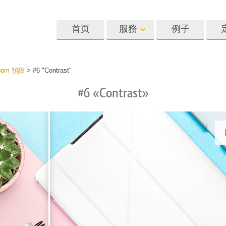
首页
服務
例子
Lightroom
Photoshop
Templat
oom 預設
>
#6 "Contrast"
#6 «Contrast»
oom 预设
Photoshop 动作
模板
R 预设集合
Photoshop筆刷
营销模板
像修饰服务
身体状态服务
婴儿照片修饰
惠预设
Photoshop 疊加
情人节贺卡
藏
Photoshop 紋理
婚礼请柬
Ps 动作 整个合集
儿童生日请柬
Ps覆盖整个收藏
照片编辑服务
人工智能生成的服装模型
图像处理服