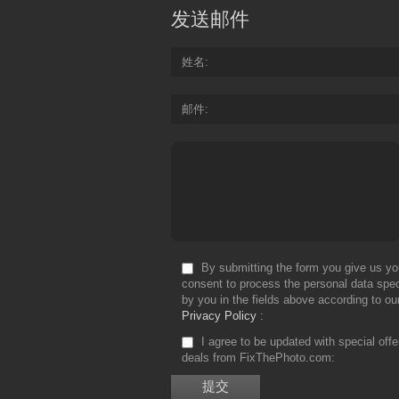
发送邮件
姓名
邮件
By submitting the form you give us yo
consent to process the personal data spec
by you in the fields above according to ou
Privacy Policy
I agree to be updated with special off
deals from FixThePhoto.com