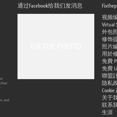
通过Facebook给我们发消息
Fixthe
视频
Virtual 
外包
修饰
照片
用於
免費 Ph
免費 Li
聯盟
ur
隐私
ified
r
Cooki
关于
ers and
联系
生涯