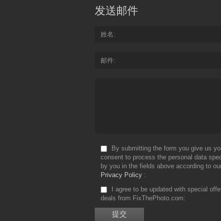
发送邮件
姓名
邮件
By submitting the form you give us yo
consent to process the personal data spec
by you in the fields above according to ou
Privacy Policy
I agree to be updated with special off
deals from FixThePhoto.com