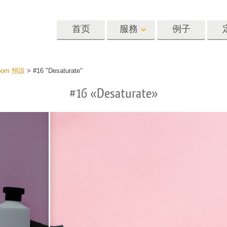
首页
服務
例子
Lightroom
Photoshop
Templat
oom 預設
>
#16 "Desaturate"
#16 «Desaturate»
oom 预设
Photoshop 动作
模板
R 预设集合
Photoshop筆刷
营销模板
像修饰服务
身体状态服务
婴儿照片修饰
惠预设
Photoshop 疊加
情人节贺卡
藏
Photoshop 紋理
婚礼请柬
Ps 动作 整个合集
儿童生日请柬
Ps覆盖整个收藏
照片编辑服务
人工智能生成的服装模型
图像处理服