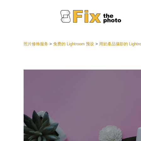
照片修饰服务
>
免费的 Lightroom 预设
>
用於產品攝影的 Lightr
Lightr
整个 L
头
最佳优
手机收
婚礼