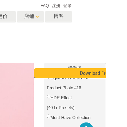
FAQ
注册
登录
定价
店铺
博客
es
Video
专业 LUT
视频叠加
服务
房地产照片编辑服务
请选择
Download Free
Lightroom Preset for
Product Photo #16
务
照片修复服务
HDR Effect
(40 Lr Presets)
Must-Have Collection