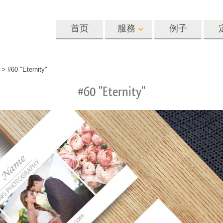
首页
服務
例子
Lightroom
Photoshop
Templat
>
#60 "Eternity"
#60 "Eternity"
oom 预设
Photoshop 动作
模板
R 预设集合
Photoshop筆刷
营销模板
像修饰服务
身体状态服务
婴儿照片修饰
惠预设
Photoshop 疊加
情人节贺卡
藏
Photoshop 紋理
婚礼请柬
Ps 动作 整个合集
儿童生日请柬
Ps覆盖整个收藏
照片编辑服务
人工智能生成的服装模型
图像处理服