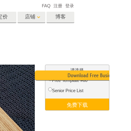
FAQ
注册
登录
定价
店铺
博客
es
Video
专业 LUT
视频叠加
服务
房地产照片编辑服务
请选择
Download Free Business Card
Free Template #60
Senior Price List
务
照片修复服务
免费下载