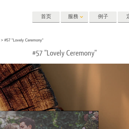
首页
服務
例子
Lightroom
Photoshop
Templat
>
#57 "Lovely Ceremony"
#57 "Lovely Ceremony"
oom 预设
Photoshop 动作
模板
R 预设集合
Photoshop筆刷
营销模板
像修饰服务
身体状态服务
婴儿照片修饰
惠预设
Photoshop 疊加
情人节贺卡
藏
Photoshop 紋理
婚礼请柬
Ps 动作 整个合集
儿童生日请柬
Ps覆盖整个收藏
照片编辑服务
人工智能生成的服装模型
图像处理服