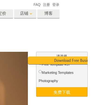
FAQ
注册
登录
定价
店铺
博客
es
Video
专业 LUT
视频叠加
服务
房地产照片编辑服务
请选择
Download Free Business Card
Free Template #57
Marketing Templates
务
照片修复服务
Photography
免费下载