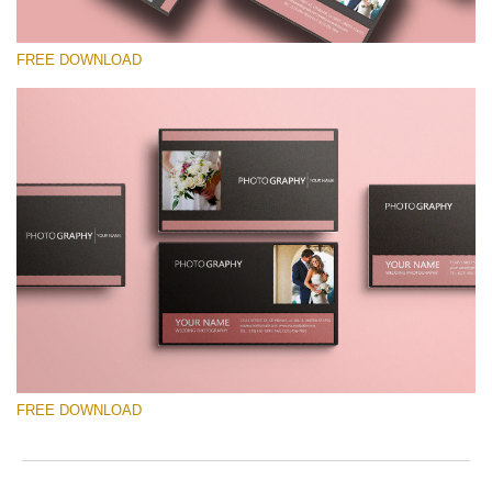
FREE DOWNLOAD
请选择
Free Template #53
Senior Price List
免费下载
FREE DOWNLOAD