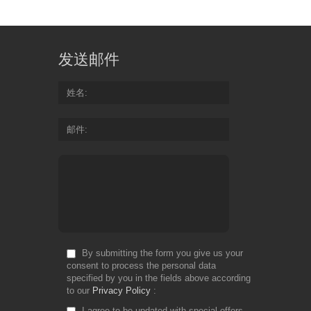
发送邮件
姓名
邮件
By submitting the form you give us your
consent to process the personal data
specified by you in the fields above according
to our
Privacy Policy
I agree to be updated with special offers