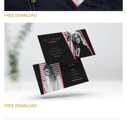
FREE DOWNLOAD
请选择
Free Template #46
Senior Price List
免费下载
FREE DOWNLOAD