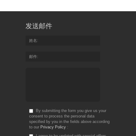
发送邮件
姓名
邮件
By submitting the form you give us your
consent to process the personal data
specified by you in the fields above according
to our
Privacy Policy
I agree to be updated with special offers