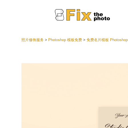
照片修饰服务
>
Photoshop 模板免费
>
免费名片模板 Photoshop
Lightr
整个 L
头
最佳优
手机收
婚礼