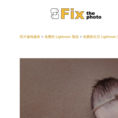
照片修饰服务
>
免费的 Lightroom 预设
>
免費新生兒 Lightroom
Lightr
整个 L
头
最佳优
手机收
婚礼