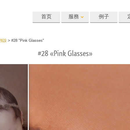
首页
服務
例子
Lightroom
Photoshop
Templat
 預設
>
#28 "Pink Glasses"
#28 «Pink Glasses»
oom 预设
Photoshop 动作
模板
R 预设集合
Photoshop筆刷
营销模板
像修饰服务
身体状态服务
婴儿照片修饰
惠预设
Photoshop 疊加
情人节贺卡
藏
Photoshop 紋理
婚礼请柬
Ps 动作 整个合集
儿童生日请柬
Ps覆盖整个收藏
照片编辑服务
人工智能生成的服装模型
图像处理服