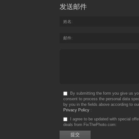
发送邮件
姓名
邮件
By submitting the form you give us yo
consent to process the personal data spec
by you in the fields above according to ou
Privacy Policy
I agree to be updated with special off
deals from FixThePhoto.com