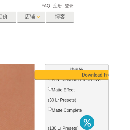
FAQ
注册
登录
定价
店铺
博客
es
Video
专业 LUT
视频叠加
服务
房地产照片编辑服务
请选择
Download Free
Free Newborn Preset #28
Matte Effect
务
照片修复服务
(30 Lr Presets)
Matte Complete
(130 Lr Presets)