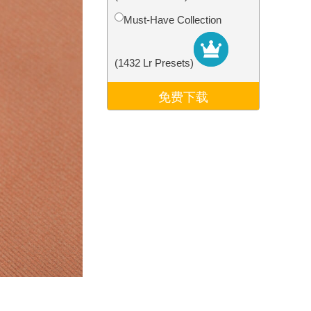
Video Editing Services
Must-Have Collection
(1432 Lr Presets)
免费下载