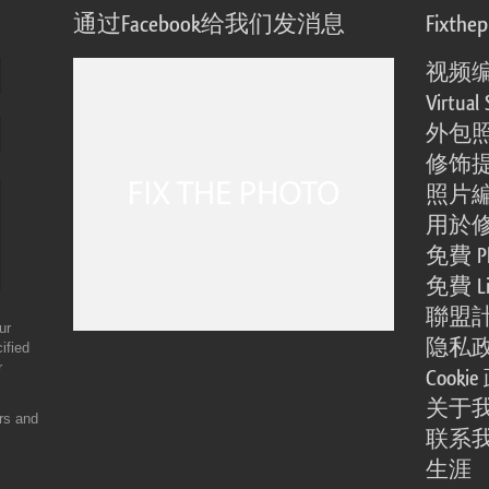
通过Facebook给我们发消息
Fixthe
视频
Virtual 
外包
修饰
照片
用於
免費 Ph
免費 Li
聯盟
ur
隐私
ified
r
Cooki
关于
ers and
联系
生涯