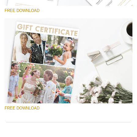
ac
arr
FREE DOWNLOAD
off
on
null
in
请选择
/va
on
Free Template #25
line
Senior Price List
54
免费下载
FREE DOWNLOAD