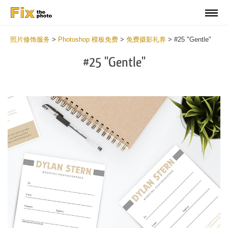
照片修饰服务
>
Photoshop 模板免费
>
免费摄影礼券
>
#25 "Gentle"
#25 "Gentle"
Wa
Und
var
$v
in
/va
on
line
54
Wa
Try
to