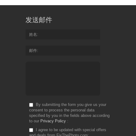
发送邮件
姓名
邮件
By submitting the form you give us your
consent to process the personal data
specified by you in the fields above according
to our
Privacy Policy
I agree to be updated with special offers
and deals from FixThePhoto.com