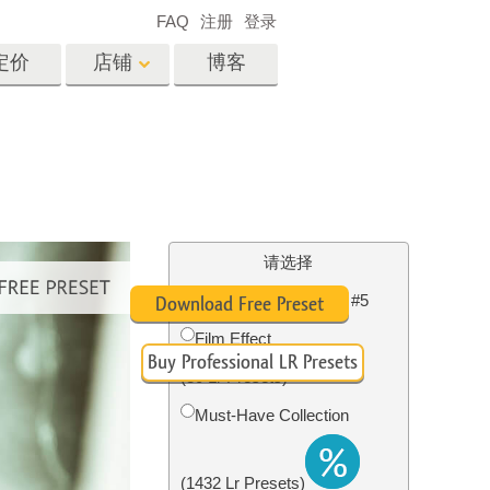
FAQ
注册
登录
定价
店铺
博客
es
Video
专业 LUT
视频叠加
服务
房地产照片编辑服务
请选择
Lightroom Fall Preset #5
Download Free Preset
Film Effect
Buy Professional LR Presets
务
照片修复服务
(30 Lr Presets)
Must-Have Collection
(1432 Lr Presets)