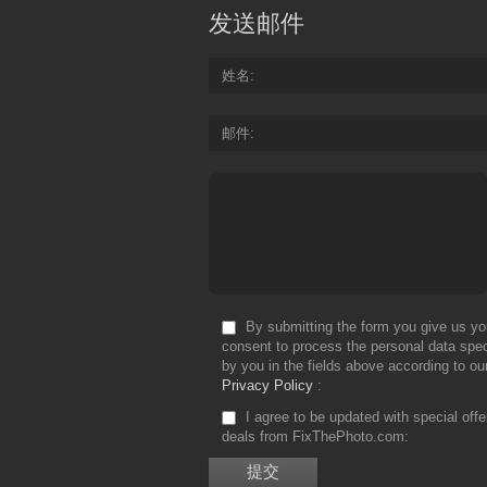
发送邮件
姓名
邮件
By submitting the form you give us yo
consent to process the personal data spec
by you in the fields above according to ou
Privacy Policy
I agree to be updated with special off
deals from FixThePhoto.com