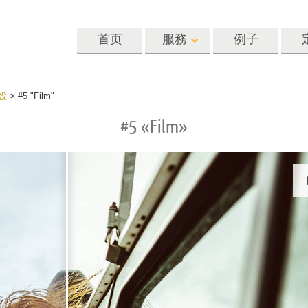
首页
服務
例子
Lightroom
Photoshop
Templat
預設
>
#5 "Film"
#5 «Film»
oom 预设
Photoshop 动作
模板
R 预设集合
Photoshop筆刷
营销模板
像修饰服务
身体状态服务
婴儿照片修饰
惠预设
Photoshop 疊加
情人节贺卡
藏
Photoshop 紋理
婚礼请柬
Ps 动作 整个合集
儿童生日请柬
Ps覆盖整个收藏
照片编辑服务
人工智能生成的服装模型
图像处理服