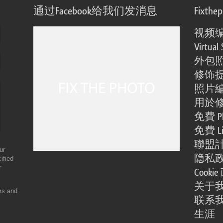
通过Facebook给我们发消息
Fixthe
视频
Virtual 
外包
修饰
照片
用於
免費 Ph
免費 Li
聯盟
ur
隐私
ified
r
Cooki
关于
ers and
联系
生涯