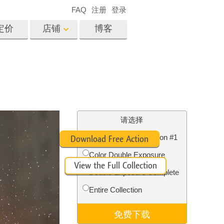
FAQ
注册
登录
定价
店铺
博客
es
Video
专业 LUT
视频叠加
服务
房地产照片编辑服务
请选择
Double Exposure Action #1
Download Free Action
Color Double Exposure
View the Full Collection
务
照片修复服务
Double Exposure Complete
Entire Collection
免费下载