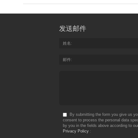
发送邮件
姓名
邮件
By submitting the form you give us yo
consent to process the personal data spec
by you in the fields above according to ou
Privacy Policy