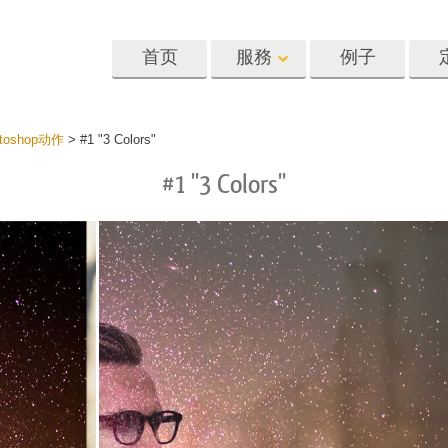
首页
服務
例子
Lightroom
Photoshop
Templat
oshop动作
>
#1 "3 Colors"
#1 "3 Colors"
oom 预设
Photoshop 动作
模板
R 预设集合
Photoshop筆刷
营销模板
像修饰服务
身体状态服务
婴儿照片修饰
惠预设
Photoshop 疊加
情人节贺卡
藏
Photoshop 紋理
婚礼请柬
Ps 动作 整个合集
儿童生日请柬
Ps覆盖整个收藏
照片编辑服务
人工智能生成的服装模型
图像处理服