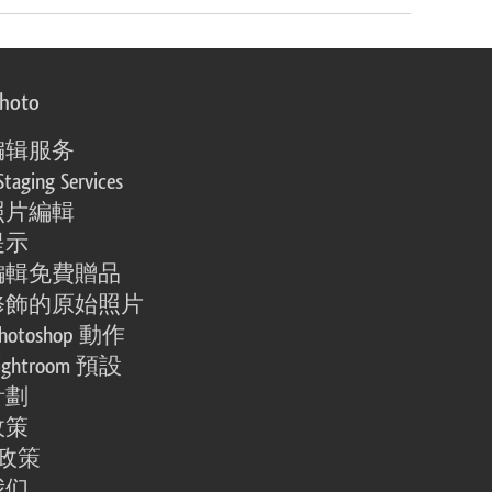
photo
编辑服务
Staging Services
照片編輯
提示
編輯免費贈品
修飾的原始照片
otoshop 動作
ghtroom 預設
計劃
政策
e 政策
我们