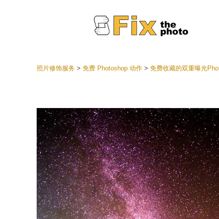
照片修饰服务
>
免费 Photoshop 动作
>
免费收藏的双重曝光Phot
Lightr
整个 L
头
最佳优
手机收
婚礼