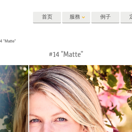
首页
服務
例子
Lightroom
Photoshop
Templat
4 "Matte"
#14 "Matte"
oom 预设
Photoshop 动作
模板
R 预设集合
Photoshop筆刷
营销模板
像修饰服务
身体状态服务
婴儿照片修饰
惠预设
Photoshop 疊加
情人节贺卡
藏
Photoshop 紋理
婚礼请柬
Ps 动作 整个合集
儿童生日请柬
Ps覆盖整个收藏
照片编辑服务
人工智能生成的服装模型
图像处理服