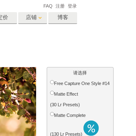
FAQ
注册
登录
定价
店铺
博客
es
Video
专业 LUT
视频叠加
服务
房地产照片编辑服务
请选择
Free Capture One Style #14
Matte Effect
务
照片修复服务
(30 Lr Presets)
Matte Complete
(130 Lr Presets)