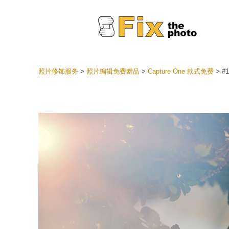
照片修饰服务
>
照片编辑免费赠品
>
Capture One 款式免费
>
#1
Lightr
整个 L
头
最佳优
手机收
婚礼