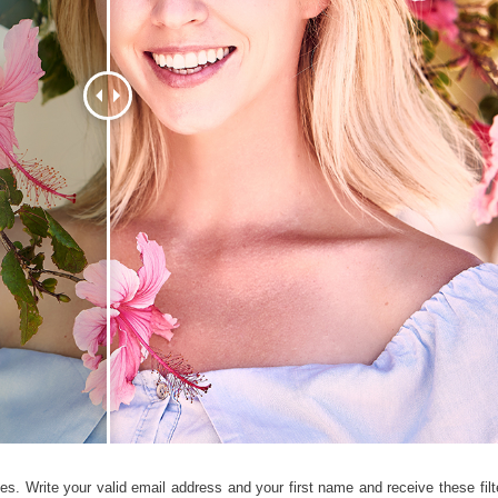
品修图服务
珠宝修饰服务
AI训练数据
es. Write your valid email address and your first name and receive these filte