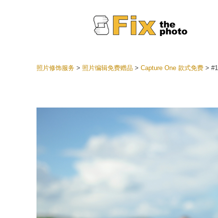
照片修饰服务
>
照片编辑免费赠品
>
Capture One 款式免费
>
#1
Lightr
整个 L
头
最佳优
手机收
婚礼