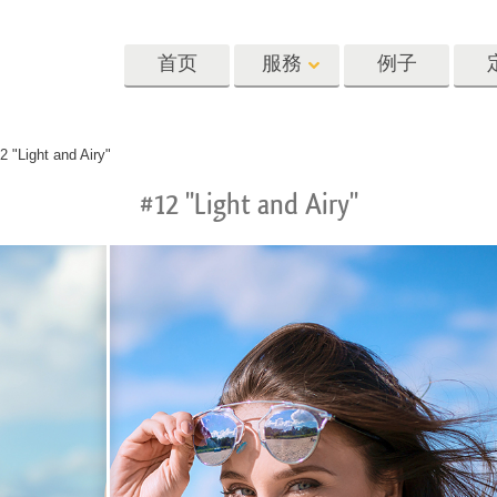
首页
服務
例子
Lightroom
Photoshop
Templat
2 "Light and Airy"
#12 "Light and Airy"
oom 预设
Photoshop 动作
模板
R 预设集合
Photoshop筆刷
营销模板
像修饰服务
身体状态服务
婴儿照片修饰
惠预设
Photoshop 疊加
情人节贺卡
藏
Photoshop 紋理
婚礼请柬
Ps 动作 整个合集
儿童生日请柬
Ps覆盖整个收藏
照片编辑服务
人工智能生成的服装模型
图像处理服