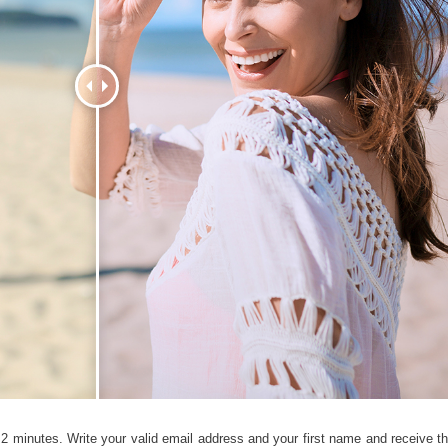
品修图服务
珠宝修饰服务
AI训练数据
 2 minutes. Write your valid email address and your first name and receive th