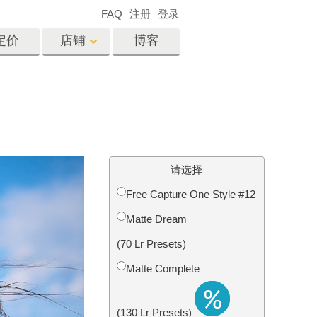
FAQ
注册
登录
定价
店铺
博客
es
Video
专业 LUT
视频叠加
服务
房地产照片编辑服务
请选择
Free Capture One Style #12
Matte Dream
务
照片修复服务
(70 Lr Presets)
Matte Complete
(130 Lr Presets)