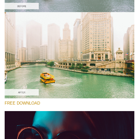
Выберите Вариант
Free Color LUT #9
Premium Canon LUTs
Cinema Look Collection (80 LUTs)
Entire Collection (260 LUTs)
Скачать Бесплатно
FREE DOWNLOAD