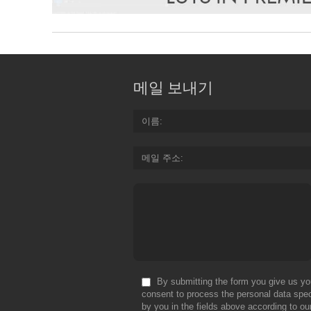
메일 보내기
이름
메일 주소
By submitting the form you give us yo
consent to process the personal data spec
by you in the fields above according to ou