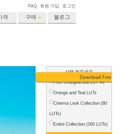
FAQ
회원 가입
로그인
가격
구매
블로그
es
Video
전문 LUT
비디오 오버레이
서비스
부동산 사진 편집 서비스
드
선택 해주세요
Download Free LUT
Free Orange&Teal LUT #9
장
Orange and Teal LUTs
비스
사진 서비스
Cinema Look Collection (80
LUTs)
Entire Collection (260 LUTs)