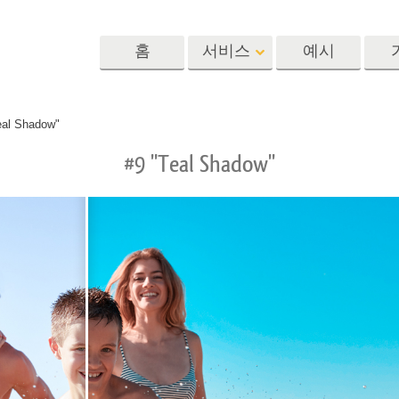
홈
서비스
예시
Lightroom
Photoshop
Templat
eal Shadow"
#9 "Teal Shadow"
 사전 설정
포토샵 액션
템플릿
R 사전 설정 컬렉
포토샵 브러쉬
마케팅 템플릿
리터칭 서비스
뷔 서비스
아기 사진 보정 
포토샵 오버레이
발렌타인 데이 카
딜 프리셋
포토샵 텍스처
결혼식 초대장
 컬렉션
Ps Actions 전체 컬렉션
어린이 생일 초대
Ps 오버레이 전체 컬렉
션
진 편집 서비스
AI로 생성된 의류 모델
이미지 조작 서