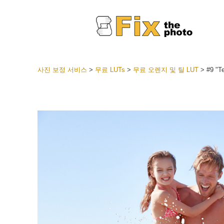
사진 보정 서비스
>
무료 LUTs
>
무료 오렌지 및 틸 LUT
>
#9 "T
라이트룸
전체 L
얼굴 
션
베스트 
모바일
웨딩 사