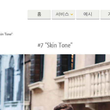
홈
서비스
예시
Lightroom
Photoshop
Templat
kin Tone"
#7 "Skin Tone"
 사전 설정
포토샵 액션
템플릿
R 사전 설정 컬렉
포토샵 브러쉬
마케팅 템플릿
리터칭 서비스
뷔 서비스
아기 사진 보정 
포토샵 오버레이
발렌타인 데이 카
딜 프리셋
포토샵 텍스처
결혼식 초대장
 컬렉션
Ps Actions 전체 컬렉션
어린이 생일 초대
Ps 오버레이 전체 컬렉
션
진 편집 서비스
AI로 생성된 의류 모델
이미지 조작 서