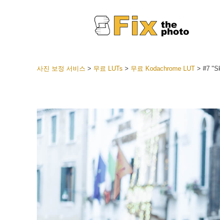
사진 보정 서비스
>
무료 LUTs
>
무료 Kodachrome LUT
>
#7 "S
라이트룸
전체 L
얼굴 
션
베스트 
모바일
웨딩 사