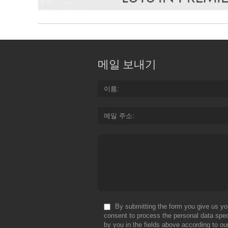
메일 보내기
이름
메일 주소
By submitting the form you give us yo
consent to process the personal data spec
by you in the fields above according to ou