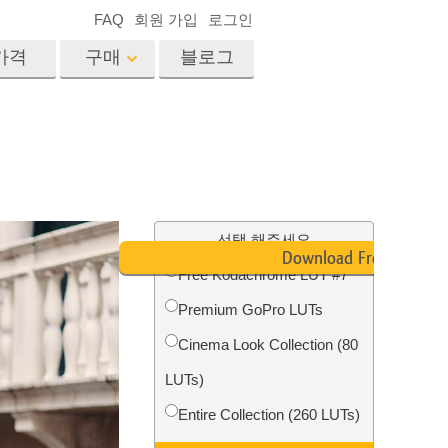
FAQ
회원 가입
로그인
가격
구매
블로그
es
Video
전문 LUT
비디오 오버레이
서비스
부동산 사진 편집 서비스
드
선택 해주세요
Download Free
Free Kodachrome LUT #7
장
Premium GoPro LUTs
비스
사진 서비스
Cinema Look Collection (80
LUTs)
Entire Collection (260 LUTs)