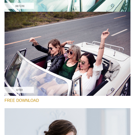
선택 해주세요
Free iPhone LUT #2
Premium Wedding LUTs
Must-Have Collection (160 LUTs)
Entire Collection (260 LUTs)
무료 다운로드
FREE DOWNLOAD