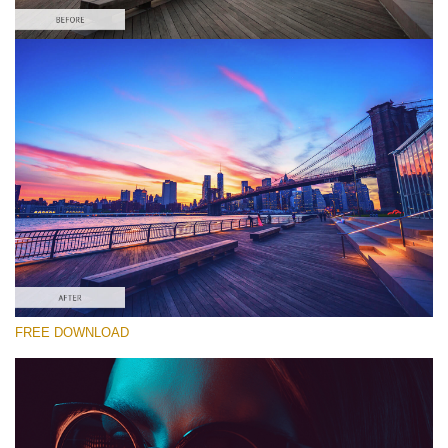
선택 해주세요
Free Cities Skyline LUT #4
Premium Canon LUTs
Must-Have Collection (160 LUTs)
Entire Collection (260 LUTs)
무료 다운로드
FREE DOWNLOAD