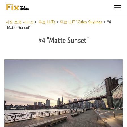
사진 보정 서비스
>
무료 LUTs
>
무료 LUT "Cities Skylines
>
#4
"Matte Sunset"
#4 "Matte Sunset"
Do
Fr
LU