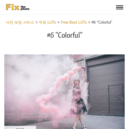
사진 보정 서비스
>
무료 LUTs
>
Free Best LUTs
>
#6 "Colorful"
#6 "Colorful"
Do
Fr
LU