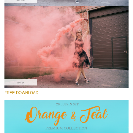
선택 해주세요
Best Free LUT #6
Premium Orange and Teal LUTs
Must-Have Collection (160 LUTs)
Entire Collection (260 LUTs)
무료 다운로드
FREE DOWNLOAD