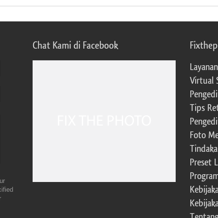
Chat Kami di Facebook
Fixthe
Layanan
Virtual 
Pengedi
Tips Re
Pengedi
Foto Me
Tindaka
Preset 
Program 
ur
Kebijak
ified
r
Kebijak
Tentang