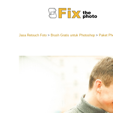
Jasa Retouch Foto
>
Brush Gratis untuk Photoshop
>
Paket Pho
Lightroom
Seluruh K
Layanan R
Preset Ke
Koleksi Se
Jasa Edi