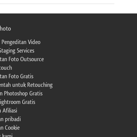
photo
 Pengeditan Video
Staging Services
tan Foto Outsource
touch
tan Foto Gratis
ntah untuk Retouching
n Photoshop Gratis
Lightroom Gratis
Afiliasi
an pribadi
an Cookie
 kami