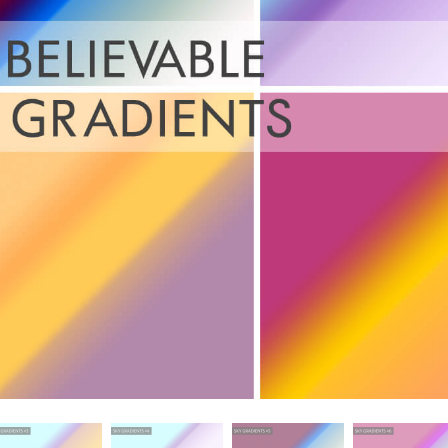
 Perbaikan Produk
Layanan Retouching Perhiasan
Data Pelatihan AI