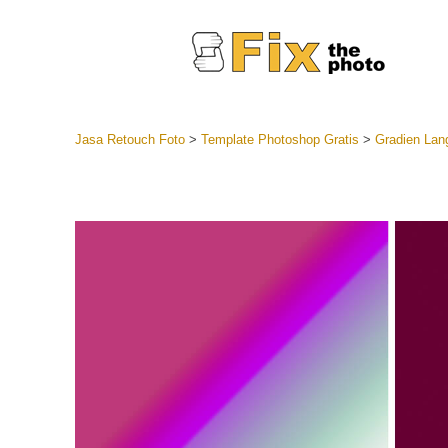
Jasa Retouch Foto
>
Template Photoshop Gratis
>
Gradien Lang
Lightroom
Seluruh K
Layanan R
Preset Ke
Koleksi Se
Jasa Edi